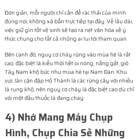
Đơn giản, mỗi người chỉ cần để rác thải của mình
đúng nơi, không xả bẩn trực tiếp tại đây. Về lâu dài,
việc giữ gìn tốt vệ sinh sẽ tạo ra nét văn hóa về ý
thức chung cho tất cả những ai lui tới tham quan.
Bên cạnh đó, nguy cơ cháy rừng vào mùa hè là rất
cao, đặc biệt là kiểu thời tiết oi nóng, nắng gắt, gió
Tây Nam khô bức như mùa hè tại Nam Đàn. Khu
vực lân cận đập Hồ Thành là các rừng cây với nhiều
lá rụng khô, nên nguy cơ cháy là đặc biệt cao dù chỉ
với một đầu thuốc lá đang cháy.
4) Nhớ Mang Máy Chụp
Hình, Chụp Chia Sẻ Những