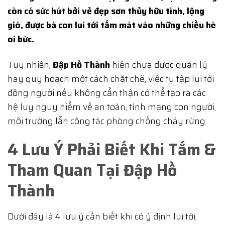
còn có sức hút bởi vẻ đẹp sơn thủy hữu tình, lộng
gió, được bà con lui tới tắm mát vào những chiều hè
oi bức.
Tuy nhiên,
Đập Hồ Thành
hiện chưa được quản lý
hay quy hoạch một cách chặt chẽ, việc tụ tập lui tới
đông người nếu không cẩn thận có thể tạo ra các
hệ luỵ nguy hiểm về an toàn, tính mạng con người,
môi trường lẫn công tác phòng chống cháy rừng
4 Lưu Ý Phải Biết Khi Tắm &
Tham Quan Tại Đập Hồ
Thành
Dưới đây là 4 lưu ý cần biết khi có ý định lui tới,