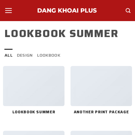
Skip
to
content
LOOKBOOK SUMMER
ALL
DESIGN
LOOKBOOK
LOOKBOOK SUMMER
ANOTHER PRINT PACKAGE